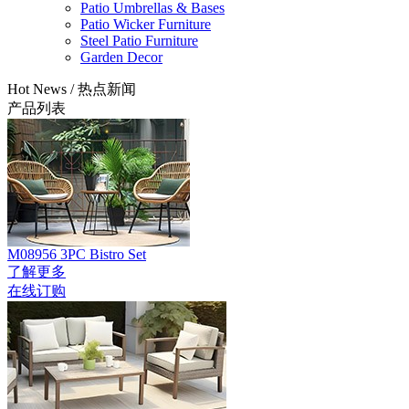
Patio Umbrellas & Bases
Patio Wicker Furniture
Steel Patio Furniture
Garden Decor
Hot News
/
热点新闻
产品列表
M08956 3PC Bistro Set
了解更多
在线订购