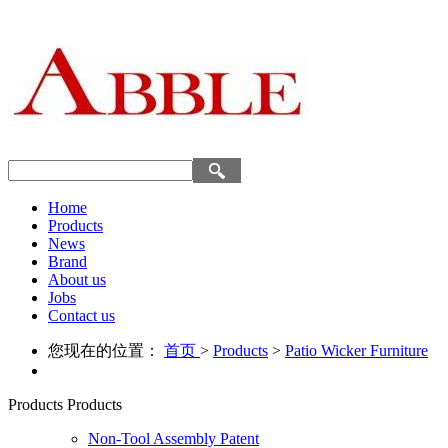
Home
Products
News
Brand
About us
Jobs
Contact us
您现在的位置：
首页
>
Products
>
Patio Wicker Furniture
Products
Products
Non-Tool Assembly Patent