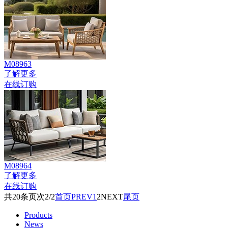
M08963
了解更多
在线订购
M08964
了解更多
在线订购
共
20
条
页次2/2
首页
PREV
1
2
NEXT
尾页
Products
News